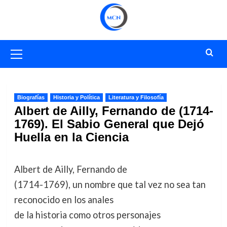
Saltar
al
contenido
Menú
primario
Biografías
Historia y Política
Literatura y Filosofía
Albert de Ailly, Fernando de (1714-
1769). El Sabio General que Dejó
Huella en la Ciencia
Albert de Ailly, Fernando de
(1714-1769), un nombre que tal vez no sea tan
reconocido en los anales
de la historia como otros personajes