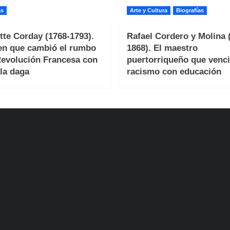
as
Arte y Cultura
Biografías
tte Corday (1768-1793).
Rafael Cordero y Molina 
en que cambió el rumbo
1868). El maestro
Revolución Francesa con
puertorriqueño que venci
la daga
racismo con educación