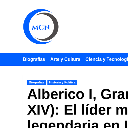
Saltar
al
contenido
Biografías
Arte y Cultura
Ciencia y Tecnolog
Biografías
Historia y Política
Alberico I, Gr
XIV): El líder m
legendaria en I