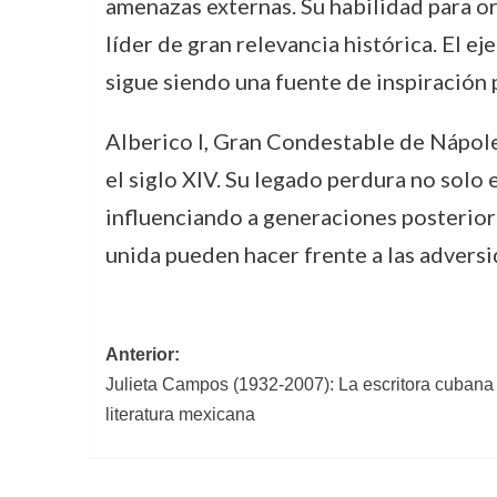
amenazas externas. Su habilidad para or
líder de gran relevancia histórica. El e
sigue siendo una fuente de inspiración p
Alberico I, Gran Condestable de Nápoles,
el siglo XIV. Su legado perdura no solo 
influenciando a generaciones posterior
unida pueden hacer frente a las adversi
Navegación
Anterior:
Julieta Campos (1932-2007): La escritora cubana 
de
literatura mexicana
entradas