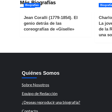
Más Biografías
Biografías
Biografí
Jean Coralli (1779-1854). El
Charlo
genio detrás de las
La jov
coreografías de «Giselle»
de la 
una so
Quiénes Somos
Sobre Nosotros
Equipo de Redacción
¿Deseas reproducir una biografía?
Contacto