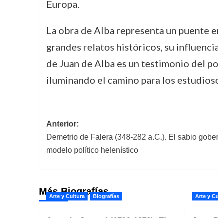
Europa.
La obra de Alba representa un puente en
grandes relatos históricos, su influenc
de Juan de Alba es un testimonio del po
iluminando el camino para los estudiosos 
Navegación
Anterior:
Demetrio de Falera (348-282 a.C.). El sabio gober
de
modelo político helenístico
entradas
Más Biografías
Arte y Cultura
Biografías
Arte y Cu