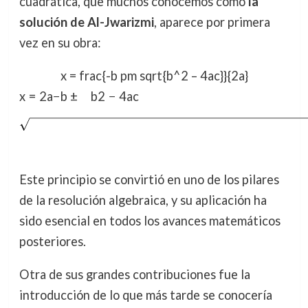
cuadrática, que muchos conocemos como
la
solución de Al-Jwarizmi
, aparece por primera
vez en su obra:
x = frac{-b pm sqrt{b^2 – 4ac}}{2a}
x
=
2
a
−
b
±
b
2
−
4
a
c
Este principio se convirtió en uno de los pilares
de la resolución algebraica, y su aplicación ha
sido esencial en todos los avances matemáticos
posteriores.
Otra de sus grandes contribuciones fue la
introducción de lo que más tarde se conocería