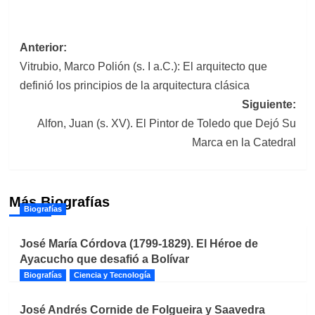
Navegación
Anterior:
Vitrubio, Marco Polión (s. I a.C.): El arquitecto que
de
definió los principios de la arquitectura clásica
entradas
Siguiente:
Alfon, Juan (s. XV). El Pintor de Toledo que Dejó Su
Marca en la Catedral
Más Biografías
Biografías
José María Córdova (1799-1829). El Héroe de
Ayacucho que desafió a Bolívar
Biografías
Ciencia y Tecnología
José Andrés Cornide de Folgueira y Saavedra