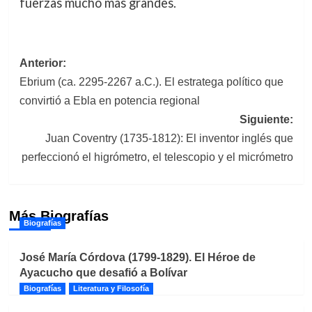
fuerzas mucho más grandes.
Navegación
Anterior:
Ebrium (ca. 2295-2267 a.C.). El estratega político que
de
convirtió a Ebla en potencia regional
entradas
Siguiente:
Juan Coventry (1735-1812): El inventor inglés que
perfeccionó el higrómetro, el telescopio y el micrómetro
Más Biografías
Biografías
José María Córdova (1799-1829). El Héroe de
Ayacucho que desafió a Bolívar
Biografías
Literatura y Filosofía