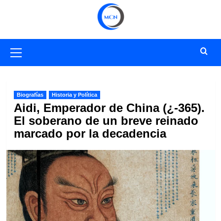
Saltar
al
contenido
Menú
primario
Biografías
Historia y Política
Aidi, Emperador de China (¿-365).
El soberano de un breve reinado
marcado por la decadencia