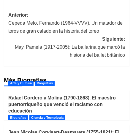
Navegación
Anterior:
Cepeda Melo, Fernando (1964-VVVV). Un matador de
de
toros de gran calado en la historia del toreo
entradas
Siguiente:
May, Pamela (1917-2005): La bailarina que marcó la
historia del ballet británico
Más Biografías
Arte y Cultura
Biografías
Rafael Cordero y Molina (1790-1868). El maestro
puertorriqueño que venció el racismo con
educación
Biografías
Ciencia y Tecnología
Jean Nicolas Corvisart-Desmarets (1755-1821): El