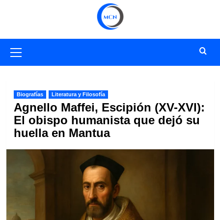
Saltar
al
contenido
Menú
primario
Biografías
Literatura y Filosofía
Agnello Maffei, Escipión (XV-XVI):
El obispo humanista que dejó su
huella en Mantua