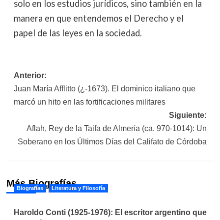
solo en los estudios jurídicos, sino también en la
manera en que entendemos el Derecho y el
papel de las leyes en la sociedad.
Navegación
Anterior:
Juan María Afflitto (¿-1673). El dominico italiano que
de
marcó un hito en las fortificaciones militares
entradas
Siguiente:
Aflah, Rey de la Taifa de Almería (ca. 970-1014): Un
Soberano en los Últimos Días del Califato de Córdoba
Más Biografías
Biografías
Literatura y Filosofía
Haroldo Conti (1925-1976): El escritor argentino que