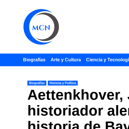
Saltar
al
contenido
Biografías
Arte y Cultura
Ciencia y Tecnolog
Biografías
Historia y Política
Aettenkhover, 
historiador al
historia de Ba