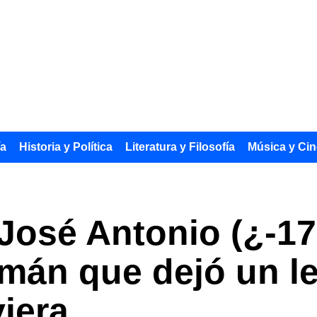
ía
Historia y Política
Literatura y Filosofía
Música y Cin
José Antonio (¿-17
emán que dejó un l
viera