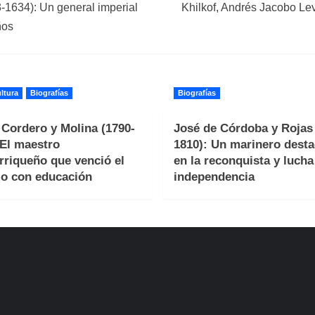
-1634): Un general imperial
Khilkof, Andrés Jacobo Lev
ños
ltura
Biografías
Biografías
 Cordero y Molina (1790-
José de Córdoba y Rojas 
 El maestro
1810): Un marinero dest
rriqueño que venció el
en la reconquista y lucha
o con educación
independencia