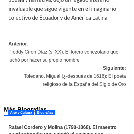
invaluable que sigue vigente en el imaginario
colectivo de Ecuador y de América Latina.
Navegación
Anterior:
Freddy Girón Díaz (s. XX). El torero venezolano que
de
luchó por hacer su propio nombre
entradas
Siguiente:
Toledano, Miguel (¿-después de 1616): El poeta
religioso de la España del Siglo de Oro
Más Biografías
Arte y Cultura
Biografías
Rafael Cordero y Molina (1790-1868). El maestro
puertorriqueño que venció el racismo con