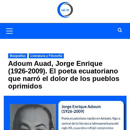
Saltar
al
contenido
Menú
primario
Biografías
Literatura y Filosofía
Adoum Auad, Jorge Enrique
(1926-2009). El poeta ecuatoriano
que narró el dolor de los pueblos
oprimidos