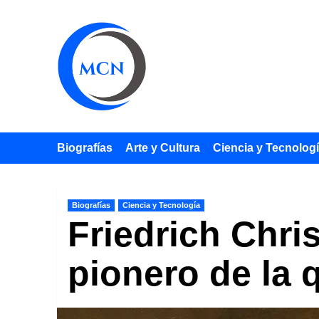
Saltar
al
contenido
Biografías
Arte y Cultura
Ciencia y Tecnolog
Biografías
Ciencia y Tecnología
Friedrich Chri
pionero de la 