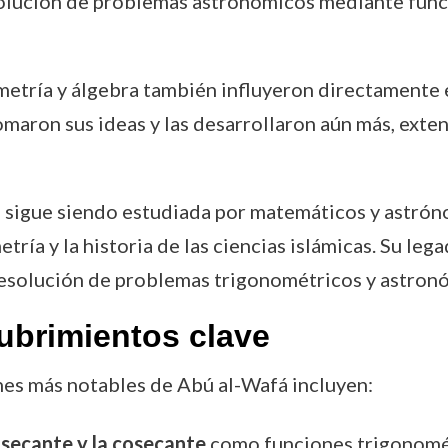
solución de problemas astronómicos mediante func
metría y álgebra también influyeron directament
omaron sus ideas y las desarrollaron aún más, exten
fá sigue siendo estudiada por matemáticos y astró
etría y la historia de las ciencias islámicas. Su le
resolución de problemas trigonométricos y astron
ubrimientos clave
nes más notables de Abú al-Wafá incluyen:
a secante y la cosecante
como funciones trigonomé