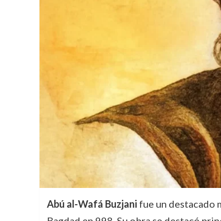
Abú al-Wafá Buzjani
fue un destacado m
Bagdad en 998. Su obra se destacó prin