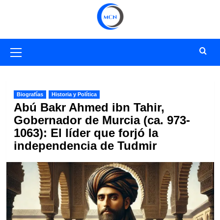
Saltar
al
contenido
Menú
primario
Biografías
Historia y Política
Abú Bakr Ahmed ibn Tahir,
Gobernador de Murcia (ca. 973-
1063): El líder que forjó la
independencia de Tudmir