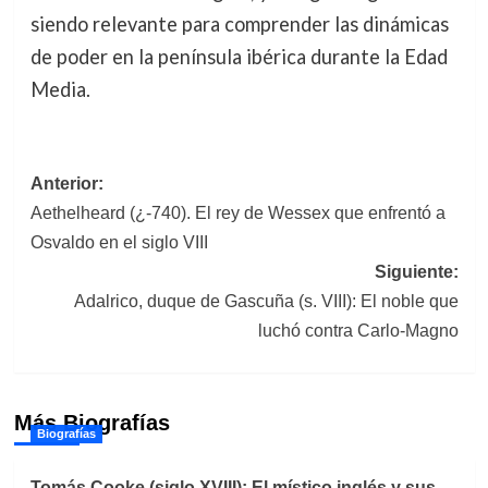
siendo relevante para comprender las dinámicas
de poder en la península ibérica durante la Edad
Media.
Navegación
Anterior:
Aethelheard (¿-740). El rey de Wessex que enfrentó a
de
Osvaldo en el siglo VIII
entradas
Siguiente:
Adalrico, duque de Gascuña (s. VIII): El noble que
luchó contra Carlo-Magno
Más Biografías
Biografías
Tomás Cooke (siglo XVIII): El místico inglés y sus