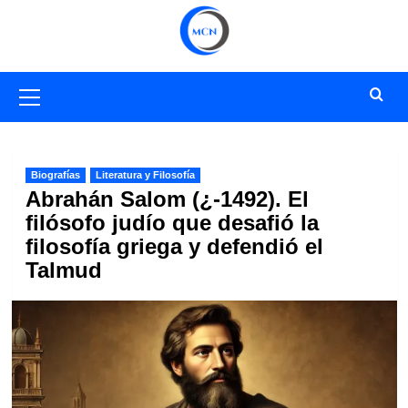
Saltar
al
contenido
Menú
primario
Biografías
Literatura y Filosofía
Abrahán Salom (¿-1492). El
filósofo judío que desafió la
filosofía griega y defendió el
Talmud