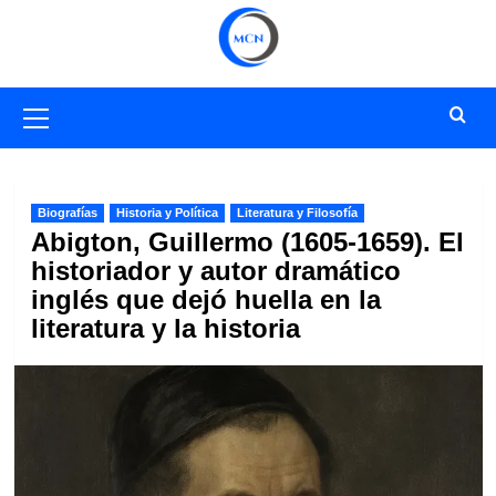
Saltar
al
contenido
Menú
primario
Biografías
Historia y Política
Literatura y Filosofía
Abigton, Guillermo (1605-1659). El
historiador y autor dramático
inglés que dejó huella en la
literatura y la historia