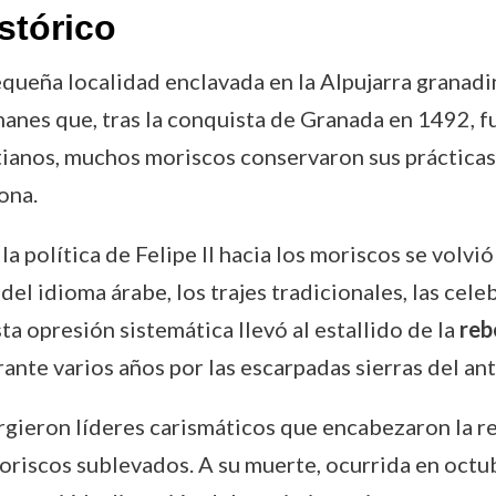
stórico
equeña localidad enclavada en la Alpujarra granadi
nes que, tras la conquista de Granada en 1492, fu
anos, muchos moriscos conservaron sus prácticas cu
ona.
a política de Felipe II hacia los moriscos se volvió
del idioma árabe, los trajes tradicionales, las cele
a opresión sistemática llevó al estallido de la
reb
rante varios años por las escarpadas sierras del a
urgieron líderes carismáticos que encabezaron la re
oriscos sublevados. A su muerte, ocurrida en octu