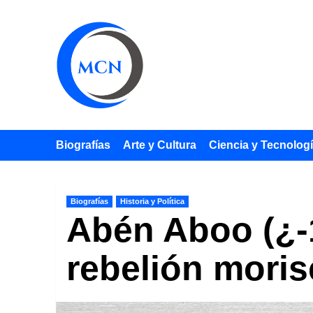
Saltar
al
contenido
Biografías
Arte y Cultura
Ciencia y Tecnolog
Biografías
Historia y Política
Abén Aboo (¿-15
rebelión moris