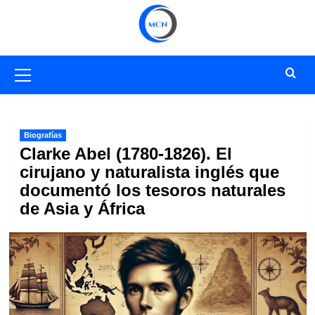
Saltar
al
contenido
Menú
primario
Biografías
Clarke Abel (1780-1826). El
cirujano y naturalista inglés que
documentó los tesoros naturales
de Asia y África