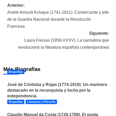
Navegación
Anterior:
André-Arnoult Acloque (1741-1811): Comerciante y jefe
de
de la Guardia Nacional durante la Revolución
entradas
Francesa
Siguiente:
Laura Freixas (1958-VVVV). La narradora que
revolucionó la literatura española contemporánea
Más Biografías
Biografías
José de Córdoba y Rojas (1774-1810): Un marinero
destacado en la reconquista y lucha por la
independencia
Biografías
Literatura y Filosofía
Claudio Manuel da Costa (1729-1789). El poeta