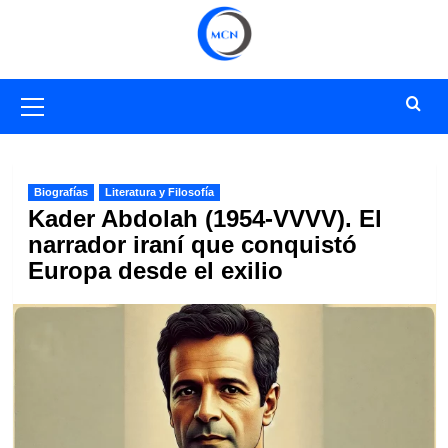
Saltar
al
contenido
Menú
primario
Biografías
Literatura y Filosofía
Kader Abdolah (1954-VVVV). El
narrador iraní que conquistó
Europa desde el exilio