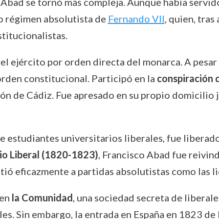
co Abad se tornó más compleja. Aunque había servid
vo régimen absolutista de
Fernando VII
, quien, tras
titucionalistas.
del ejército por orden directa del monarca. A pesar 
orden constitucional. Participó en la
conspiración 
ón de Cádiz. Fue apresado en su propio domicilio j
e estudiantes universitarios liberales, fue liberad
io Liberal (1820-1823)
, Francisco Abad fue reivin
tió eficazmente a partidas absolutistas como las li
 en
la Comunidad
, una sociedad secreta de liberal
les. Sin embargo, la entrada en España en 1823 de