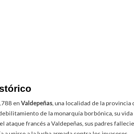
stórico
 1788 en
Valdepeñas
, una localidad de la provinci
 debilitamiento de la monarquía borbónica, su vid
el ataque francés a Valdepeñas, sus padres falleci
 a unirse a la lucha armada contra los invasores.