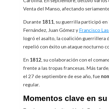
Carolina. En septiembre, detuvo varios
Venta del Manso, afectando seriamente l
Durante
1811
, su guerrilla participó e
Fernández, Juan Gómez y
Francisco Las
logró el asalto, la coalición guerrille
repelió con éxito un ataque nocturno co
En
1812
, su colaboración con el coman
frente a las tropas francesas. Más tar
el 27 de septiembre de ese año, fue
nom
regular.
Momentos clave en su 