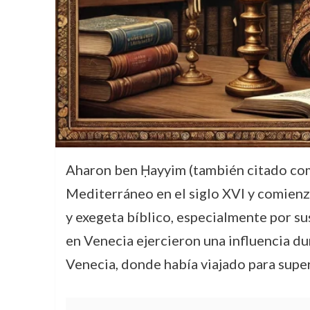
Aharon ben Ḥayyim (también citado como Aarón Ben Chaim, אהרן בן חיים) fue uno de 
Mediterráneo en el siglo XVI y comienz
y exegeta bíblico, especialmente por sus
en Venecia ejercieron una influencia du
Venecia, donde había viajado para super