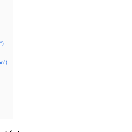
”)
n”)